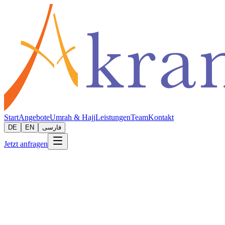
Start
Angebote
Umrah & Hajj
Leistungen
Team
Kontakt
DE
EN
فارسی
Jetzt anfragen